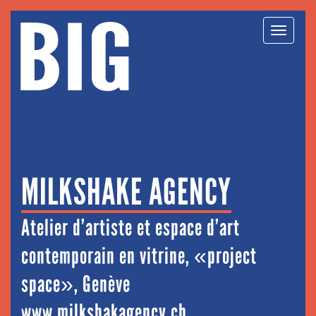
BIG
Toggl
navig
MILKSHAKE AGENCY
Atelier d’artiste et espace d’art
contemporain en vitrine, «project
space», Genève
www.milkshakagency.ch