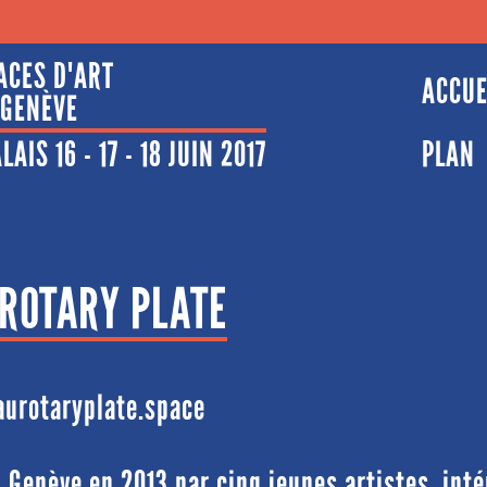
ACES D'ART
ACCUE
 GENÈVE
AIS 16 - 17 - 18 JUIN 2017
PLAN
 ROTARY PLATE
urotaryplate.space
à Genève en 2013 par cinq jeunes artistes, inté