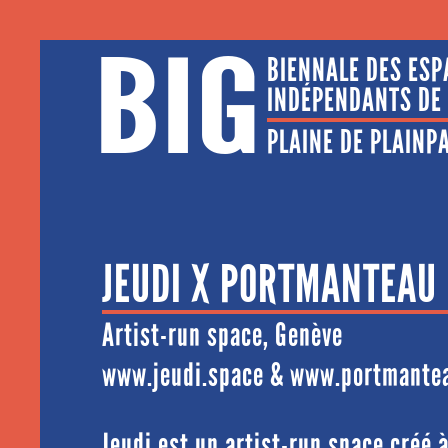
BIG
BIENNALE DES ESP
INDÉPENDANTS DE
PLAINE DE PLAINPAL
JEUDI X PORTMANTEAU
Artist-run space, Genève
www.jeudi.space
&
www.portmantea
Jeudi est un artist-run space créé 