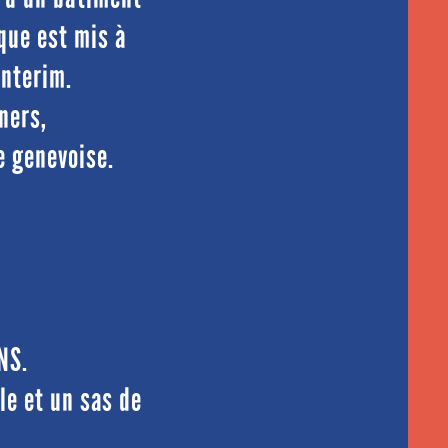
ique est mis à
Interim.
ners,
e genevoise.
NS.
le et un sas de